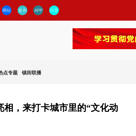
网站
发布
APP
抖音
热点专题
镇街联播
亮相，来打卡城市里的“文化动
今日临安
临安