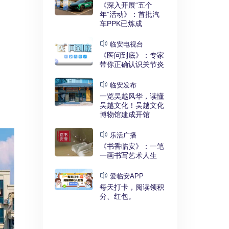
实干奋进》：
《深入开展“五个
利释放，临安
年”活动》：首批汽
键招”？
车PPK已炼成
发布
临安电视台
展“五个
《医问到底》：专家
》：临安突
带你正确认识关节炎
时代”
临安发布
临安
一览吴越风华，读懂
展“五个
吴越文化！吴越文化
》：衣锦街
博物馆建成开馆
治工程刷新进
乐活广播
《书香临安》：一笔
安APP
一画书写艺术人生
安有礼》：每
0点开始！3
爱临安APP
，还有大红
每天打卡，阅读领积
分、红包。
电视台
展“五个