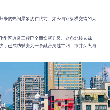
《深入开展“五个
《见证
年”活动》：首批汽
加快红
车PPK已炼成
有何“关
归来的热闹景象犹在眼前，如今与它纵横交错的天
临安电视台
临安
《医问到底》：专家
《深入开
带你正确认识关节炎
年”活动
围“存量
化街区改造工程已全面焕新升级。这条北接衣锦
临安发布
线，已成功蝶变为一条融合吴越古韵、市井烟火与
今日
一览吴越风华，读懂
吴越文化！吴越文化
《深入开
博物馆建成开馆
年”活动
综合整
度
乐活广播
《书香临安》：一笔
爱临
一画书写艺术人生
《爱临
天上午1
爱临安APP
轮齐发
每天打卡，阅读领积
包！
分、红包。
临安
《深入开