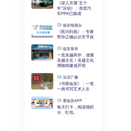
实干奋进》：
《深入开展“五个
利释放，临安
年”活动》：首批汽
键招”？
车PPK已炼成
发布
临安电视台
展“五个
《医问到底》：专家
》：临安突
带你正确认识关节炎
时代”
临安发布
临安
一览吴越风华，读懂
展“五个
吴越文化！吴越文化
》：衣锦街
博物馆建成开馆
治工程刷新进
乐活广播
《书香临安》：一笔
安APP
一画书写艺术人生
安有礼》：每
0点开始！3
爱临安APP
，还有大红
每天打卡，阅读领积
分、红包。
电视台
展“五个