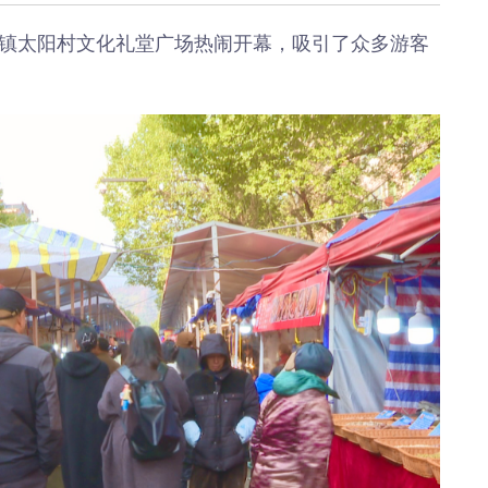
《深入开展“五个
《见证
年”活动》：首批汽
加快红
阳镇太阳村文化礼堂广场热闹开幕，吸引了众多游客
车PPK已炼成
有何“关
临安电视台
临安
《医问到底》：专家
《深入开
带你正确认识关节炎
年”活动
围“存量
临安发布
今日
一览吴越风华，读懂
吴越文化！吴越文化
《深入开
博物馆建成开馆
年”活动
综合整
度
乐活广播
《书香临安》：一笔
爱临
一画书写艺术人生
《爱临
天上午1
爱临安APP
轮齐发
每天打卡，阅读领积
包！
分、红包。
临安
《深入开