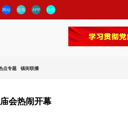
网站
发布
APP
抖音
热点专题
镇街联播
太阳庙会热闹开幕
今日临安
临安