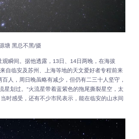
源塘 黑总不黑/摄
壮观瞬间。据他透露，13日、14日两晚，在海拔
少来自临安及苏州、上海等地的天文爱好者专程前来
一两百人，周日晚虽略有减少，但仍有二三十人坚守，
流星划过。“火流星带着蓝紫色的拖尾撕裂星空，太
了当时感受，还有不少市民表示，能在临安的山水间