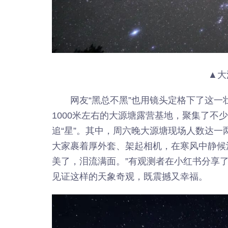
▲大
网友“黑总不黑”也用镜头定格下了这一
1000米左右的大源塘露营基地，聚集了不
追“星”。其中，周六晚大源塘现场人数达
大家裹着厚外套、架起相机，在寒风中静候
美了，泪流满面。”有观测者在小红书分享
见证这样的天象奇观，既震撼又幸福。