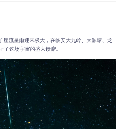
《深入开展“五个
《见证
年”活动》：首批汽
加快红
车PPK已炼成
有何“关
临安电视台
临安
《医问到底》：专家
《深入开
带你正确认识关节炎
年”活动
—双子座流星雨迎来极大，在临安大九岭、大源塘、龙
围“存量
临安发布
证了这场宇宙的盛大馈赠。
今日
一览吴越风华，读懂
吴越文化！吴越文化
《深入开
博物馆建成开馆
年”活动
综合整
度
乐活广播
《书香临安》：一笔
爱临
一画书写艺术人生
《爱临
天上午1
爱临安APP
轮齐发
每天打卡，阅读领积
包！
分、红包。
临安
《深入开