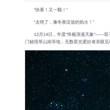
“快看！又一颗！”
“太绝了，像冬夜绽放的焰火！”
12月14日，年度“终极浪漫天象”—
门秘境草山岗等地，无数星光爱好者亲眼见