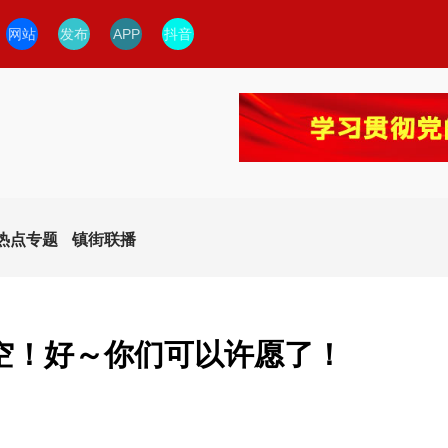
网站
发布
APP
抖音
热点专题
镇街联播
空！好～你们可以许愿了！
今日临安
临安