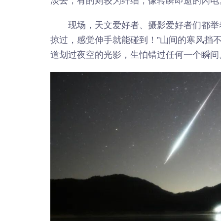
淡去；有的则较为纤细，像转瞬即逝的闪电
现场，天文爱好者、摄影爱好者们都举
掠过，感觉伸手就能碰到！”山间的寒风挡
道划过夜空的光影，生怕错过任何一个瞬间