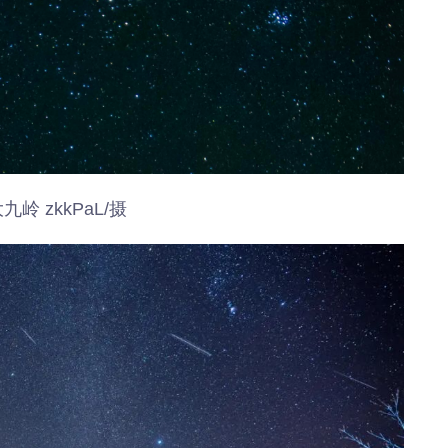
年”活动
店项目
投用
九岭 zkkPaL/摄