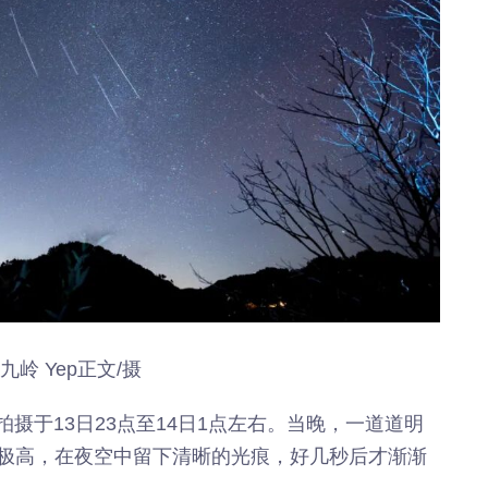
九岭 Yep正文/摄
片拍摄于13日23点至14日1点左右。当晚，一道道明
极高，在夜空中留下清晰的光痕，好几秒后才渐渐