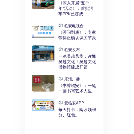
实干奋进》：
《深入开展“五个
利释放，临安
年”活动》：首批汽
键招”？
车PPK已炼成
发布
临安电视台
展“五个
《医问到底》：专家
》：临安突
带你正确认识关节炎
时代”
临安发布
临安
一览吴越风华，读懂
展“五个
吴越文化！吴越文化
》：衣锦街
博物馆建成开馆
治工程刷新进
乐活广播
《书香临安》：一笔
安APP
一画书写艺术人生
安有礼》：每
0点开始！3
爱临安APP
，还有大红
每天打卡，阅读领积
分、红包。
电视台
展“五个