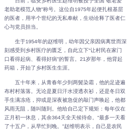
日前，临安乡村医生赵维明被授予全国“敬老爱
老助老模范人物”称号。这位自1975年起便扎根基层
的医者，用半个世纪的无私奉献，生动诠释了医者仁
心与党员担当。
生于1954年的赵维明，幼年因父亲因病离世而深
刻感受到乡村医疗的匮乏，自此立下“让村民在家门
口看得起病、看得好病”的誓言。21岁那年，他背起
药箱，开始了乡村医生生涯。
五十年来，从青春年少到两鬓染霜，他的足迹遍
布村村落落。无论是夏日汗水浸透衣衫，还是冬日双
手生满冻疮，抑或是深夜被急促的敲门声唤起，他都
风雨无阻，随叫随到。他给自己定下规矩：每年仅在
正月初一休息，其余364天全天候待命。“最多一天看
了十五户，从早忙到晚。”赵维明表示，自己是农民