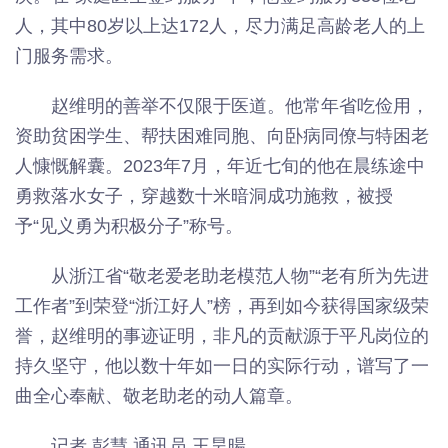
人，其中80岁以上达172人，尽力满足高龄老人的上
门服务需求。
赵维明的善举不仅限于医道。他常年省吃俭用，
资助贫困学生、帮扶困难同胞、向卧病同僚与特困老
人慷慨解囊。2023年7月，年近七旬的他在晨练途中
勇救落水女子，穿越数十米暗洞成功施救，被授
予“见义勇为积极分子”称号。
从浙江省“敬老爱老助老模范人物”“老有所为先进
工作者”到荣登“浙江好人”榜，再到如今获得国家级荣
誉，赵维明的事迹证明，非凡的贡献源于平凡岗位的
持久坚守，他以数十年如一日的实际行动，谱写了一
曲全心奉献、敬老助老的动人篇章。
记者 彭慧 通讯员 王昊暘