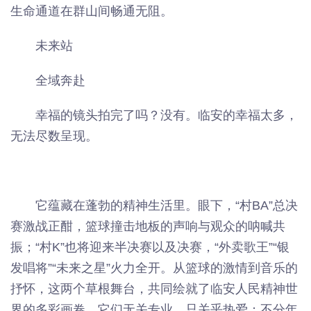
生命通道在群山间畅通无阻。
未来站
全域奔赴
幸福的镜头拍完了吗？没有。临安的幸福太多，
无法尽数呈现。
它蕴藏在蓬勃的精神生活里。眼下，“村BA”总决
赛激战正酣，篮球撞击地板的声响与观众的呐喊共
振；“村K”也将迎来半决赛以及决赛，“外卖歌王”“银
发唱将”“未来之星”火力全开。从篮球的激情到音乐的
抒怀，这两个草根舞台，共同绘就了临安人民精神世
界的多彩画卷。它们无关专业，只关乎热爱；不分年