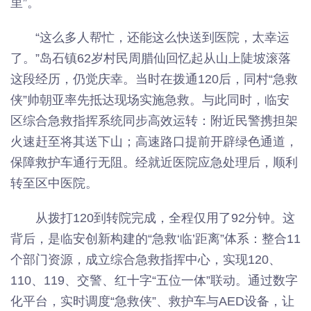
里”。
“这么多人帮忙，还能这么快送到医院，太幸运
了。”岛石镇62岁村民周腊仙回忆起从山上陡坡滚落
这段经历，仍觉庆幸。当时在拨通120后，同村“急救
侠”帅朝亚率先抵达现场实施急救。与此同时，临安
区综合急救指挥系统同步高效运转：附近民警携担架
火速赶至将其送下山；高速路口提前开辟绿色通道，
保障救护车通行无阻。经就近医院应急处理后，顺利
转至区中医院。
从拨打120到转院完成，全程仅用了92分钟。这
背后，是临安创新构建的“急救‘临’距离”体系：整合11
个部门资源，成立综合急救指挥中心，实现120、
110、119、交警、红十字“五位一体”联动。通过数字
化平台，实时调度“急救侠”、救护车与AED设备，让