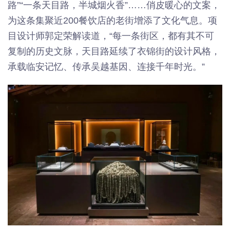
路”“一条天目路，半城烟火香”……俏皮暖心的文案，
为这条集聚近200餐饮店的老街增添了文化气息。项
目设计师郭定荣解读道，“每一条街区，都有其不可
复制的历史文脉，天目路延续了衣锦街的设计风格，
承载临安记忆、传承吴越基因、连接千年时光。”