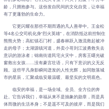
龄，只拥抱参与。这份发自民间的文化自觉，让幸福
有了更蓬勃的生命力。
它更闪耀在那些不期而遇的凡人善举中。王金松
等4名公交司机化身“烈火英雄”，在消防抵达前控制住
熊熊火势；高虹镇石门村，盛春林跃入激流救起被冲
走的母子；太湖源镇河道，外卖小哥刘江波勇救失去
意识的游泳者；锦南街道民宅火灾中，房客王曙光破
窗救出女孩……没有豪言壮语，只有下意识的义无反
顾。这些平凡身影瞬间迸发的人性光辉，如同散落城
市的星辰，汇聚成临安最温暖、最坚实的文明底色。
临安的幸福，是一场全域、全员、全方位的奔
赴。它告诉我们，幸福从来不是抽象的勋章，而是具
体而微的生活本身；不是遥不可及的彼岸，而是我们