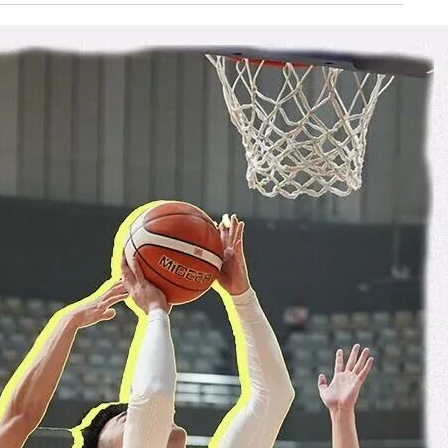
《深入开展“五个
《见证
年”活动》：首批汽
加快红
车PPK已炼成
有何“关
临安电视台
临安
《医问到底》：专家
《深入开
带你正确认识关节炎
年”活动
围“存量
临安发布
今日
一览吴越风华，读懂
吴越文化！吴越文化
《深入开
博物馆建成开馆
年”活动
综合整
度
乐活广播
《书香临安》：一笔
爱临
一画书写艺术人生
《爱临
天上午1
爱临安APP
轮齐发
每天打卡，阅读领积
包！
分、红包。
临安
《深入开