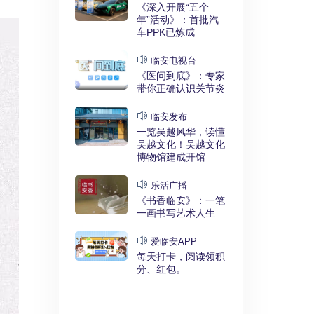
实干奋进》：
《深入开展“五个
利释放，临安
年”活动》：首批汽
键招”？
车PPK已炼成
发布
临安电视台
展“五个
《医问到底》：专家
》：临安突
带你正确认识关节炎
时代”
临安发布
临安
一览吴越风华，读懂
展“五个
吴越文化！吴越文化
》：衣锦街
博物馆建成开馆
治工程刷新进
乐活广播
《书香临安》：一笔
安APP
一画书写艺术人生
安有礼》：每
0点开始！3
爱临安APP
，还有大红
每天打卡，阅读领积
分、红包。
电视台
展“五个