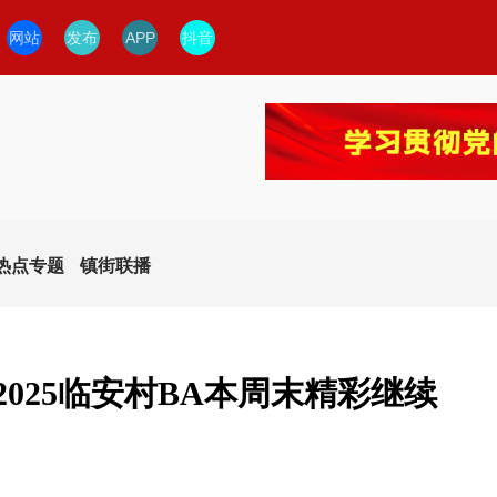
网站
发布
APP
抖音
热点专题
镇街联播
2025临安村BA本周末精彩继续
今日临安
临安