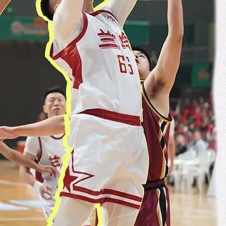
年”活动
店项目
投用