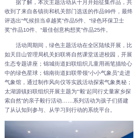
据了解，本次主题活动从十月开始征集作品，共
收到了来自各镇街和机关部门选送的作品99件，最终
评选出“气候担当卓越奖”作品5件、“绿色环保卫士
奖”作品10件、“最佳创意构想奖”作品25件。
活动周期间，绿色主题活动在全区陆续开展，比
如天目山管理局机关妇联将自然课堂送进校园，开展
生态专题讲座；锦城街道妇联组织儿童用画笔描绘心
中的绿色星球；锦南街道妇联带领“小小气象员”走进
气象馆，通过制作风向仪等实践活动探索气象奥秘；
太湖源镇妇联组织开展主题为“‘毅’起同行丈量家乡探
索自然”的亲子毅行活动……系列活动为孩子们搭建
了从认知到参与、从学习到行动的系统平台。