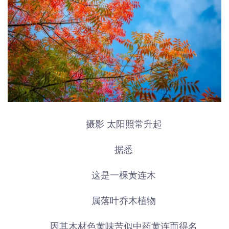
摄影 太阳照常升起
据悉
这是一棵黄连木
属落叶乔木植物
因其木材色黄味苦似中药黄连而得名