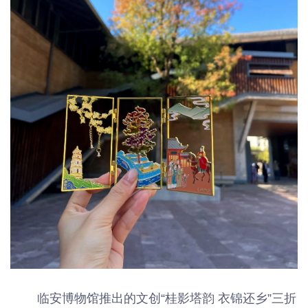
临安博物馆推出的文创“桂影塔韵 衣锦还乡”三折