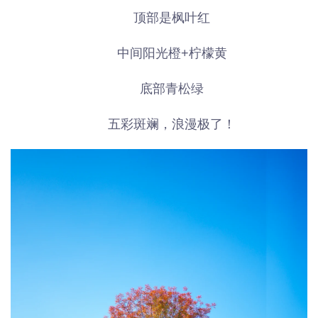
顶部是枫叶红
中间阳光橙+柠檬黄
底部青松绿
五彩斑斓，浪漫极了！