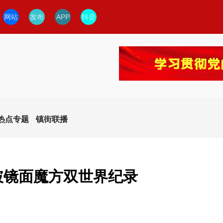
网站
发布
APP
抖音
热点专题
镇街联播
打破镜面魔方双世界纪录
今日临安
临安