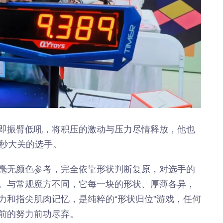
年”活动
店项目
投用
即振臂低吼，将积压的激动与压力尽情释放，他也
0秒大关的选手。
毫无颜色参考，完全依靠形状判断复原，对选手的
。与常规魔方不同，它每一块的形状、厚薄各异，
力和指尖肌肉记忆，是纯粹的“形状归位”游戏，任何
前的努力前功尽弃。