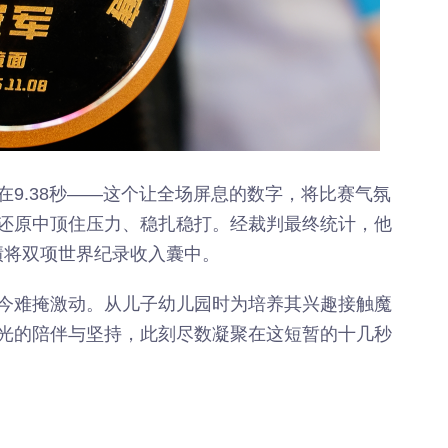
9.38秒——这个让全场屏息的数字，将比赛气氛
还原中顶住压力、稳扎稳打。经裁判最终统计，他
成绩将双项世界纪录收入囊中。
今难掩激动。从儿子幼儿园时为培养其兴趣接触魔
光的陪伴与坚持，此刻尽数凝聚在这短暂的十几秒