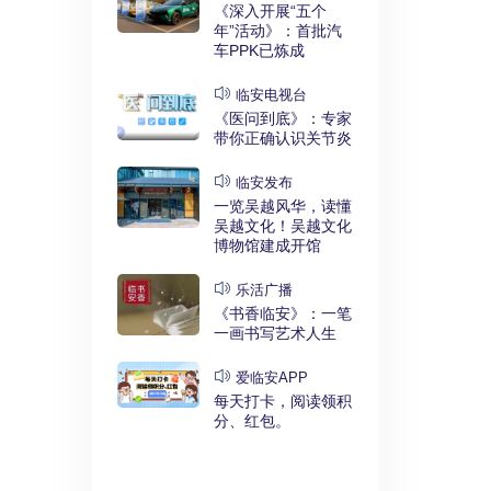
实干奋进》：
《深入开展“五个
利释放，临安
年”活动》：首批汽
键招”？
车PPK已炼成
发布
临安电视台
展“五个
《医问到底》：专家
》：临安突
带你正确认识关节炎
时代”
临安发布
临安
一览吴越风华，读懂
展“五个
吴越文化！吴越文化
》：衣锦街
博物馆建成开馆
治工程刷新进
乐活广播
《书香临安》：一笔
安APP
一画书写艺术人生
安有礼》：每
0点开始！3
爱临安APP
，还有大红
每天打卡，阅读领积
分、红包。
电视台
展“五个