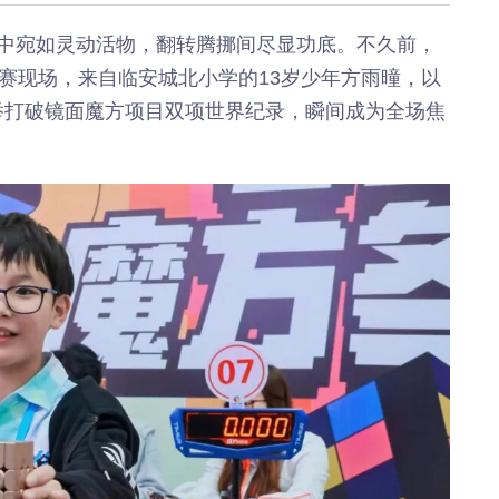
《深入开展“五个
《见证
年”活动》：首批汽
加快红
中宛如灵动活物，翻转腾挪间尽显功底。不久前，
车PPK已炼成
有何“关
目决赛现场，来自临安城北小学的13岁少年方雨曈，以
临安电视台
临安
，一举打破镜面魔方项目双项世界纪录，瞬间成为全场焦
《医问到底》：专家
《深入开
带你正确认识关节炎
年”活动
围“存量
临安发布
今日
一览吴越风华，读懂
吴越文化！吴越文化
《深入开
博物馆建成开馆
年”活动
综合整
度
乐活广播
《书香临安》：一笔
爱临
一画书写艺术人生
《爱临
天上午1
爱临安APP
轮齐发
每天打卡，阅读领积
包！
分、红包。
临安
《深入开