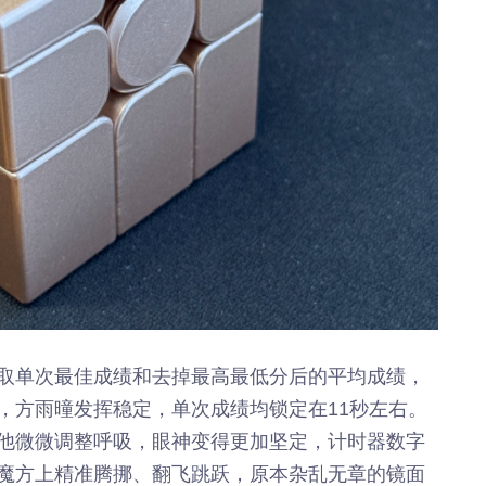
取单次最佳成绩和去掉最高最低分后的平均成绩，
，方雨曈发挥稳定，单次成绩均锁定在11秒左右。
他微微调整呼吸，眼神变得更加坚定，计时器数字
魔方上精准腾挪、翻飞跳跃，原本杂乱无章的镜面