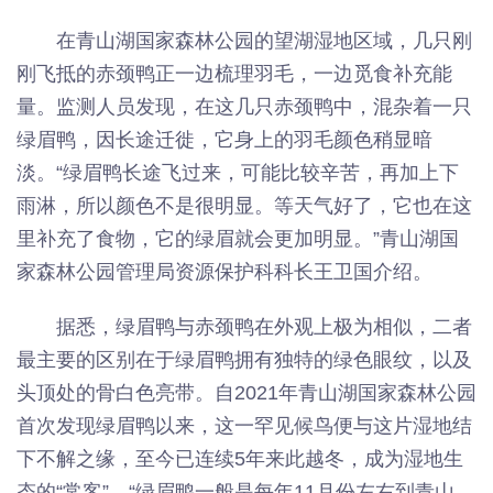
在青山湖国家森林公园的望湖湿地区域，几只刚
刚飞抵的赤颈鸭正一边梳理羽毛，一边觅食补充能
量。监测人员发现，在这几只赤颈鸭中，混杂着一只
绿眉鸭，因长途迁徙，它身上的羽毛颜色稍显暗
淡。“绿眉鸭长途飞过来，可能比较辛苦，再加上下
雨淋，所以颜色不是很明显。等天气好了，它也在这
里补充了食物，它的绿眉就会更加明显。”青山湖国
家森林公园管理局资源保护科科长王卫国介绍。
据悉，绿眉鸭与赤颈鸭在外观上极为相似，二者
最主要的区别在于绿眉鸭拥有独特的绿色眼纹，以及
头顶处的骨白色亮带。自2021年青山湖国家森林公园
首次发现绿眉鸭以来，这一罕见候鸟便与这片湿地结
下不解之缘，至今已连续5年来此越冬，成为湿地生
态的“常客”。“绿眉鸭一般是每年11月份左右到青山