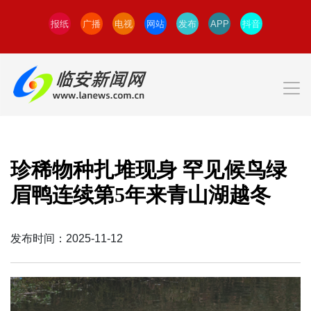
报纸
广播
电视
网站
发布
APP
抖音
珍稀物种扎堆现身 罕见候鸟绿
眉鸭连续第5年来青山湖越冬
发布时间：2025-11-12