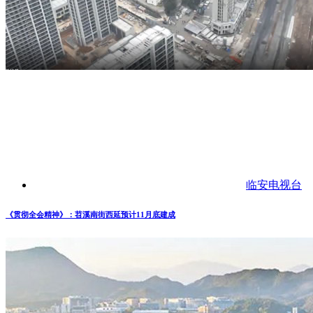
临安电视台
《贯彻全会精神》：苕溪南街西延预计11月底建成