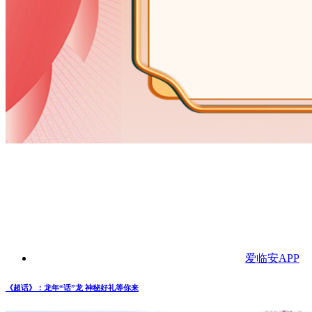
爱临安APP
《超话》：龙年“话”龙 神秘好礼等你来