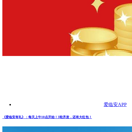
爱临安APP
《爱临安有礼》：每天上午10点开始！3轮齐发，还有大红包！