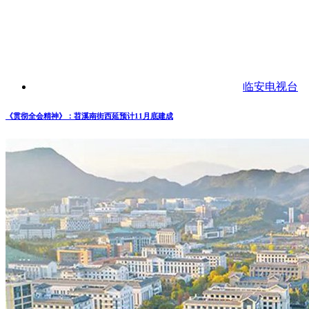
临安电视台
《贯彻全会精神》：苕溪南街西延预计11月底建成