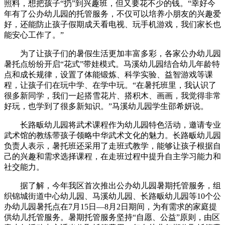
照料，想把孩子“扔”到兴趣班，但又要花不少的钱。“幸好今
年有了公办幼儿园的托管服务，不仅可以培养小朋友的兴趣爱
好，还能防止孩子假期成天看电视、玩手机游戏，我们家长也
能安心工作了。”
为了让孩子们的暑假生活更加丰富多彩，各家公办幼儿园
暑托点纷纷开启“花式”带娃模式。马溪幼儿园结合幼儿年龄特
点和成长规律，设置了体能锻炼、科学实验、益智游戏等课
程，让孩子们在玩中学、在学中玩。“在暑托班里，我认识了
很多新同学，我们一起搭雪花片、搭积木、画画，我觉得非常
好玩，也学到了很多新知识。”马溪幼儿园学生邵希妍说。
长路畈幼儿园将武术课程作为幼儿园特色活动，邀请专业
武术馆的教练带孩子领略中华武术文化的魅力。长路畈幼儿园
负责人表示，暑托班还采用了走班式教学，能够让孩子根据自
己的兴趣和需求选择课程，在走班过程中提升自主学习能力和
社交能力。
据了解，今年我区首次推出公办幼儿园暑期托管服务，组
织锦城街道中心幼儿园、马溪幼儿园、长路畈幼儿园等10个公
办幼儿园暑托点在7月15日—8月2日期间，为有需求的家庭提
供幼儿托管服务。暑期托管服务坚持“自愿、公益”原则，由区