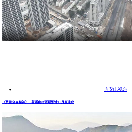
临安电视台
《贯彻全会精神》：苕溪南街西延预计11月底建成