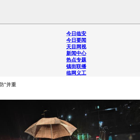
今日临安
今日要闻
天目网视
新闻中心
热点专题
镇街联播
临网义工
防”并重