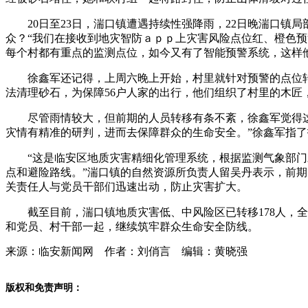
20日至23日，湍口镇遭遇持续性强降雨，22日晚湍口
众？“我们在接收到地灾智防ａｐｐ上灾害风险点位红、橙色
每个村都有重点的监测点位，如今又有了智能预警系统，这样
徐鑫军还记得，上周六晚上开始，村里就针对预警的点位转
法清理砂石，为保障56户人家的出行，他们组织了村里的木匠
尽管雨情较大，但前期的人员转移有条不紊，徐鑫军觉得
灾情有精准的研判，进而去保障群众的生命安全。”徐鑫军指
“这是临安区地质灾害精细化管理系统，根据监测气象部
点和避险路线。”湍口镇的自然资源所负责人留吴丹表示，前
关责任人与党员干部们迅速出动，防止灾害扩大。
截至目前，湍口镇地质灾害低、中风险区已转移178人，全
和党员、村干部一起，继续筑牢群众生命安全防线。
来源：临安新闻网 作者：刘俏言 编辑：黄晓强
版权和免责声明：