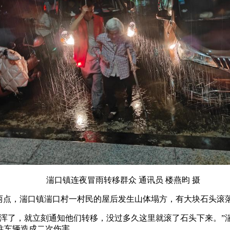
湍口镇连夜冒雨转移群众 通讯员 楼燕昀 摄
午两点，湍口镇湍口村一村民的屋后发生山体塌方，有大块石头滚
些浑了，就立刻通知他们转移，没过多久这里就滚了石头下来。”
往车辆造成二次伤害。