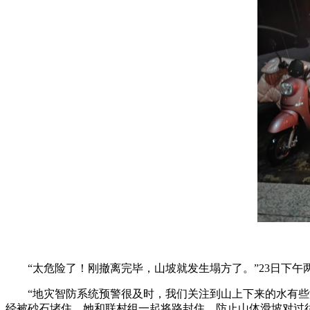
“太危险了！刚撤离完毕，山坡就发生塌方了。”23日下
“地灾智防系统预警很及时，我们关注到山上下来的水有
经被砂石堵住，她和联村组一起将路封住，防止山体滑坡对过