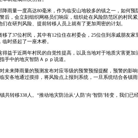
镇局部降雨量一度高达80毫米，作为临安山地较多的镇之一，如何
预警后，会立刻组织网格员们响应，组织处在风险防范区的村民紧
他们在研判风险、提前转移人员上就有了更加周密的计划。
移了37位村民，其中有12位住在村委会，25位住到亲戚朋友家
，临时搭起了一座木桥。
这得益于近两年村民的自觉性提高，以及当地对于地质灾害更加
了指手中的地灾智防Ａｐｐ说道。
门对未来降雨量的预测发布对应等级的预警预报提醒，预警的影
期临安各地通过摸排，将风险点上报到系统，一旦系统结合各镇
镇共转移338人。“推动地灾防治从‘人防’向‘智防’转变，我们