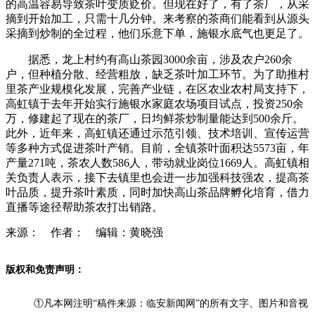
的高温容易导致茶叶变质贬价。但现在好了，有了茶厂，从采
摘到开始加工，只需十几分钟。来考察的茶商们能看到从源头
采摘到炒制的全过程，他们乐意下单，施银水底气也更足了。
据悉，龙上村约有高山茶园3000余亩，涉及农户260余
户，但种植分散、经营粗放，缺乏茶叶加工环节。为了助推村
里茶产业规模化发展，完善产业链，在区农业农村局支持下，
高虹镇于去年开始
实行
施银水家庭农场项目试点，投资250余
万，修建起了现在的茶厂，日均鲜茶炒制量能达到500余斤。
此外，近年来，高虹镇还通过示范引领、技术培训、宣传运营
等多种方式促进茶叶产销。目前，全镇茶叶面积达5573亩，年
产量271吨，茶农人数586人，带动就业岗位1669人。高虹镇相
关负责人表示，接下去镇里也会进一步加强科技强农，提高茶
叶品质，提升茶叶素质，同时加快高山茶品牌孵化培育，借力
直播等途
径
帮助茶农打出销路。
来源： 作者： 编辑：黄晓强
版权和免责声明：
①凡本网注明“稿件来源：临安新闻网”的所有文字、图片和音视