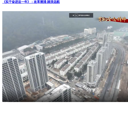
《实干奋进这一年》：改革潮涌 踏浪远航