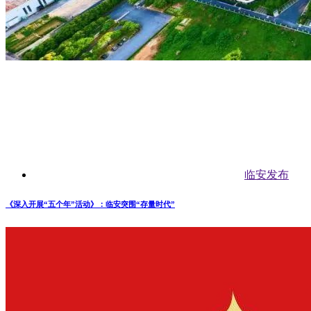
临安发布
《深入开展“五个年”活动》：临安突围“存量时代”