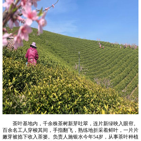
茶叶基地内，千余株茶树新芽吐翠，连片新绿映入眼帘。
百余名工人穿梭其间，手指翻飞，熟练地折采着鲜叶，一片片
嫩芽被捻下收入茶篓。负责人施银水今年54岁，从事茶叶种植