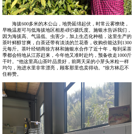
海拔600多米的木公山，地势延绵起伏，时常云雾缭绕，
早晚温差可与低海拔地区相差4到5摄氏度。施银水告诉我们，
因为海拔高、气温低、虫害少，加上生态化种植，这里生产的
茶叶鲜醇甘爽，白茶还带有淡淡的兰花香，收购价能达到1300
元每斤。茶叶经销商徐方林和施银水合作了近十年，每到采茶
季都会特地从江苏赶来，今年他又准时赴约，预备收走1000斤
干叶。“他这里高山茶叶品质好，前两天采的小芽头米粒一样
均匀，泡进水里非常漂亮，顾客那里也卖得动。”徐方林忍不
住称赞。