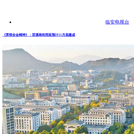
临安电视台
《贯彻全会精神》：苕溪南街西延预计11月底建成