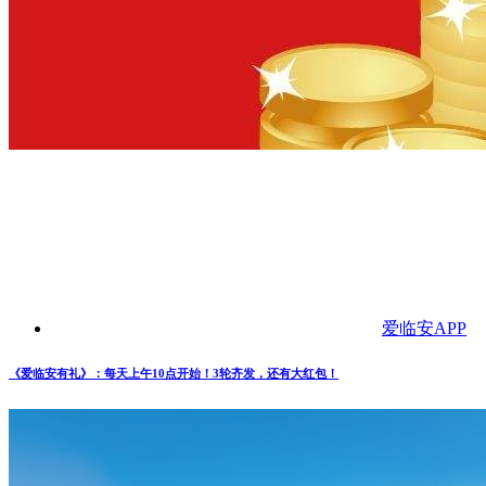
爱临安APP
《爱临安有礼》：每天上午10点开始！3轮齐发，还有大红包！