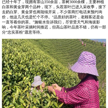
已经十年了，现拥有茶山350余亩，茶树3000余棵，主要种植
白茶和黄金芽两个品种，现下，头茬茶叶已进入采收季，接下
去奶白芽、黄金芽也将陆续开采，不少茶商打电话来预约询
价，他这几天也是忙个不停。“品质好的茶叶，老顾客还是会
一直等着你的茶。”施银水告诉我们，尽管受天气和海拔影
响，今年茶叶采摘时间推迟，但高山茶叶品质不错，仍有一部
分“忠实茶粉”愿意等待。