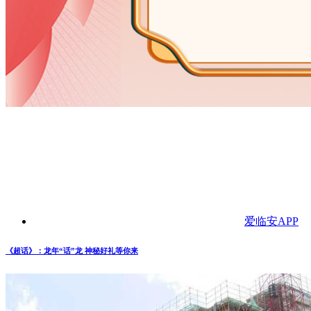
爱临安APP
《超话》：龙年“话”龙 神秘好礼等你来