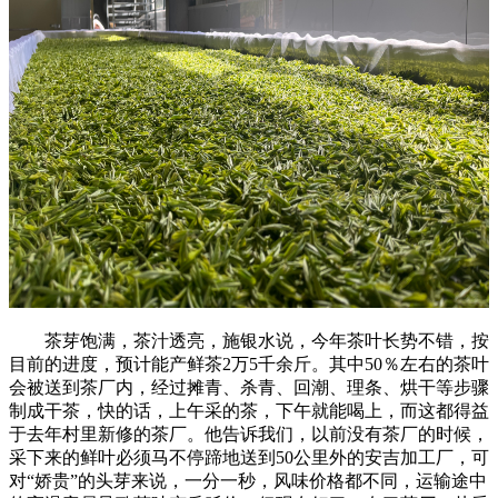
茶芽饱满，茶汁透亮，施银水说，今年茶叶长势不错，按
目前的进度，预计能产鲜茶2万5千余斤。其中50％左右的茶叶
会被送到茶厂内，经过摊青、杀青、回潮、理条、烘干等步骤
制成干茶，快的话，上午采的茶，下午就能喝上，而这都得益
于去年村里新修的茶厂。他告诉我们，以前没有茶厂的时候，
采下来的鲜叶必须马不停蹄地送到50公里外的安吉加工厂，可
对“娇贵”的头芽来说，一分一秒，风味价格都不同，运输途中