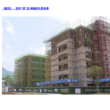
《超话》：龙年“话”龙 神秘好礼等你来