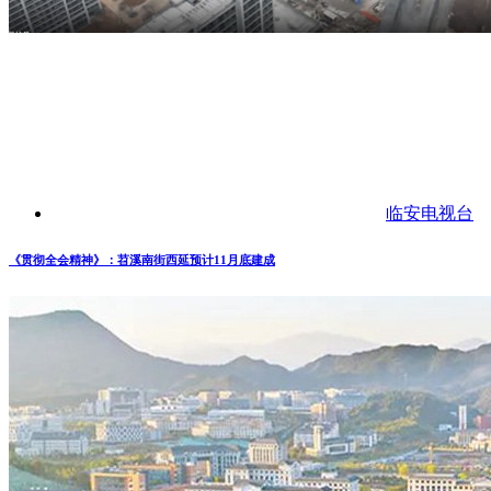
临安电视台
《贯彻全会精神》：苕溪南街西延预计11月底建成