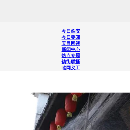
今日临安
今日要闻
天目网视
新闻中心
热点专题
镇街联播
临网义工