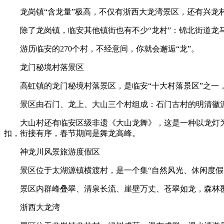
龙岗镇“含龙量”极高，不仅有浙西大龙湾景区，还有兴龙
除了龙岗镇，临安其他镇街也有不少“龙村”：锦北街道
游历临安的270个村，不经意间，你就会邂逅“龙”。
龙门秘境村落景区
高虹镇的龙门秘境村落景区，是临安“十大村落景区”之一
景区由石门、龙上、大山三个村组成：石门古村的明清徽
大山村还有临安区级非遗《大山龙舞》，这是一种以龙灯
扣，衔接有序，春节期间是舞龙高峰。
神龙川风景旅游度假区
景区位于太湖源镇横渡村，是一个集“自然风光、休闲度假
景区内群峰叠翠、清泉长流、崖壁万丈、苍翠如龙，森林覆
浙西大龙湾