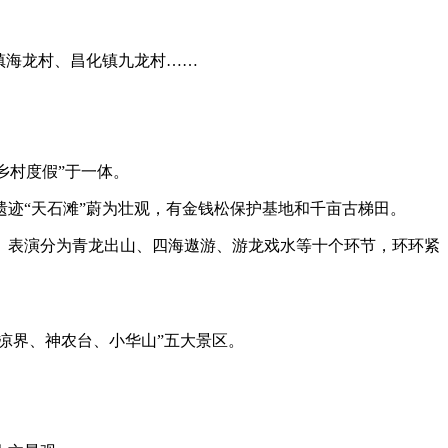
镇海龙村、昌化镇九龙村……
乡村度假”于一体。
迹“天石滩”蔚为壮观，有金钱松保护基地和千亩古梯田。
。表演分为青龙出山、四海遨游、游龙戏水等十个环节，环环紧
凉界、神农台、小华山”五大景区。