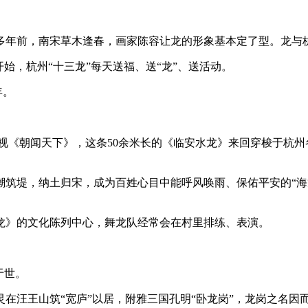
800多年前，南宋草木逢春，画家陈容让龙的形象基本定了型。
开始，杭州“十三龙”每天送福、送“龙”、送活动。
年。
视《朝闻天下》，这条50余米长的《临安水龙》来回穿梭于杭
潮筑堤，纳土归宋，成为百姓心目中能呼风唤雨、保佑平安的“海
。
龙》的文化陈列中心，舞龙队经常会在村里排练、表演。
于世。
灵在汪王山筑“宽庐”以居，附雅三国孔明“卧龙岗”，龙岗之名因