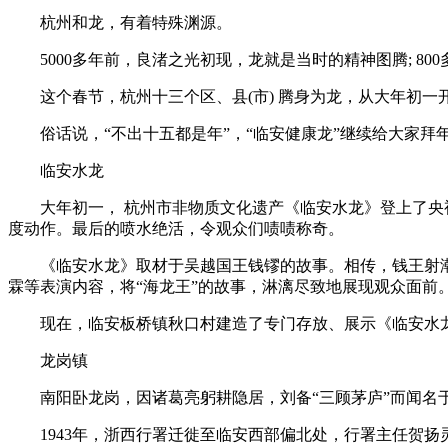
杭州和龙，有着特殊渊源。
5000多年前，良渚之光初现，龙就是当时的精神图腾; 
这个春节，杭州十三个区、县(市) 腾身为龙，从大年初一
俗话说，“不出十五都是年”，“临安健康龙”继续给大家拜
临安水龙
大年初一， 杭州市非物质文化遗产《临安水龙》登上了央
度动作。最后的喷水绝活，令观众们啧啧称奇。
《临安水龙》取材于吴越国王钱镠的故事。相传，钱王射
霖等表演内容，将“海龙王”的故事，淋漓尽致地展现观众面前
现在，临安板桥镇秋口村建造了专门存放、展示《临安水
龙岗镇
南阳卧龙岗，因诸葛亮躬耕隐居，刘备“三顾茅庐”而闻名
1943年，浙西行署迁徙至临安西部偏北处，行署主任贺扬