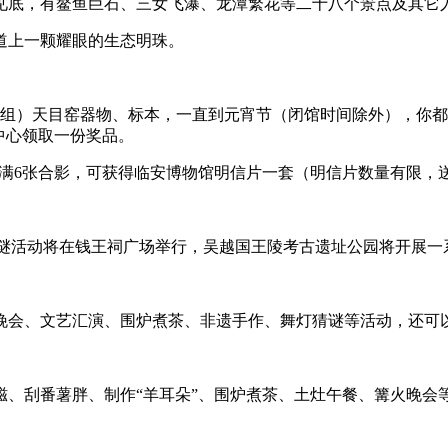
见底，有鳌鱼巨石、三女飞瀑、龙潭繁花等二十八个景点及其它
道上一颗耀眼的生态明珠。
（组）天目窑器物、标本，一直到元宵节（闭馆时间除外），你都
中心领取一份奖品。
集满6张合影，可获得临安博物馆明信片一套（明信片数量有限，
宵猜灯谜活动将在钱王祠广场举行，吴越国王陵考古遗址公园将开展
晚会、文艺汇演、围炉煮茶、非遗手作、舞灯猜谜等活动，还可
、刮番薯胖、制作“羊耳朵”、围炉煮茶、土灶午餐、篝火晚会