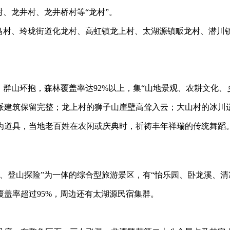
村、龙井村、龙井桥村等“龙村”。
龙马村、玲珑街道化龙村、高虹镇龙上村、太湖源镇畈龙村、潜川
，群山环抱，森林覆盖率达92%以上，集“山地景观、农耕文化、
派建筑保留完整；龙上村的狮子山崖壁高耸入云；大山村的冰川遗
为道具，当地老百姓在农闲或庆典时，祈祷丰年祥瑞的传统舞蹈
、登山探险”为一体的综合型旅游景区，有“怡乐园、卧龙溪、清
盖率超过95%，周边还有太湖源民宿集群。