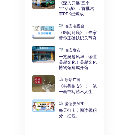
实干奋进》：
《深入开展“五个
利释放，临安
年”活动》：首批汽
键招”？
车PPK已炼成
发布
临安电视台
展“五个
《医问到底》：专家
》：临安突
带你正确认识关节炎
时代”
临安发布
临安
一览吴越风华，读懂
展“五个
吴越文化！吴越文化
》：衣锦街
博物馆建成开馆
治工程刷新进
乐活广播
《书香临安》：一笔
安APP
一画书写艺术人生
安有礼》：每
0点开始！3
爱临安APP
，还有大红
每天打卡，阅读领积
分、红包。
电视台
展“五个