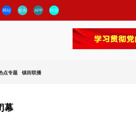
网站
发布
APP
抖音
热点专题
镇街联播
闭幕
今日临安
临安