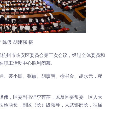
年”活动
店项目
投用
 陈伋 胡建强 摄
届杭州市临安区委员会第三次会议，经过全体委员和
在职工活动中心胜利闭幕。
镭、裘小民、张敏、胡廖明、徐书金、胡水元，秘
泽伟，区委副书记李莲萍，以及区委常委，区人大
法检两长，副区（长）级领导，人武部部长，往届