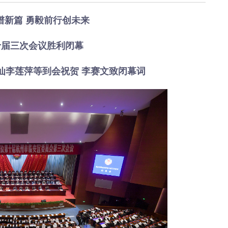
《深入开展“五个
《见证
年”活动》：首批汽
加快红
谱新篇 勇毅前行创未来
车PPK已炼成
有何“关
临安电视台
临安
十届三次会议胜利闭幕
《医问到底》：专家
《深入开
带你正确认识关节炎
年”活动
仙李莲萍等到会祝贺 李赛文致闭幕词
围“存量
临安发布
今日
一览吴越风华，读懂
吴越文化！吴越文化
《深入开
博物馆建成开馆
年”活动
综合整
度
乐活广播
《书香临安》：一笔
爱临
一画书写艺术人生
《爱临
天上午1
爱临安APP
轮齐发
每天打卡，阅读领积
包！
分、红包。
临安
《深入开